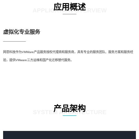
应用概述
APPLICATION OVERVIEW
虚拟化专业服务
网思科技作为VMWare产品服务授权代理商和服务商，具有专业的服务团队、服务方案和服务经
验，提供VMware三方运维和国产化迁移替代服务。
产品架构
SYSTEM ARCHITECTURE