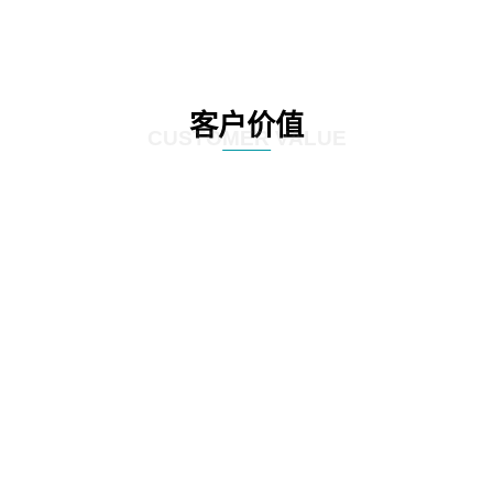
客户价值
CUSTOMER VALUE
01
通过定制化的咨询服务，制定符合客户实际情况的IT发展策略和实施方案，为客
户提供更有效的IT解决方案。
02
网思科技的服务不仅提供IT咨询，还能执行和监控策略实施的过程，并在必要时
对策略和方案进行调整，以确保长期的落实和卓越的结果。
03
IT咨询服务不仅仅是提供策略和方案，更重要的是要为实施提供具体的落地举措
和工作计划。网思科技的服务能够将IT发展策略和方案落地，提供具体的实施计
划、流程和步骤，帮助客户更好地规划IT改造管理方式。