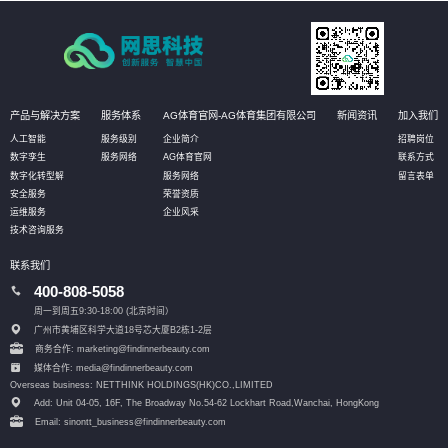
产品与解决方案
服务体系
AG体育官网-AG体育集团有限公司
新闻资讯
加入我们
人工智能
服务级别
企业简介
招聘岗位
数字孪生
服务网络
AG体育官网
联系方式
数字化转型解
服务网络
留言表单
安全服务
荣誉资质
运维服务
企业风采
技术咨询服务
联系我们
400-808-5058
周一到周五9:30-18:00 (北京时间）
广州市黄埔区科学大道18号芯大厦B2栋1-2层
商务合作: marketing@findinnerbeauty.com
媒体合作: media@findinnerbeauty.com
Overseas business: NETTHINK HOLDINGS(HK)CO.,LIMITED
Add: Unit 04-05, 16F, The Broadway No.54-62 Lockhart Road,
Wanchai, HongKong
Email: sinontt_business@findinnerbeauty.com