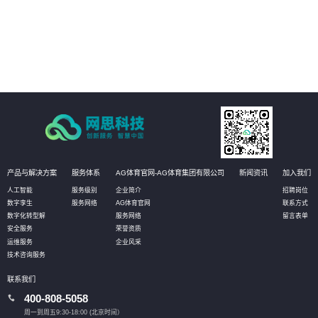
的备份、恢复和保护，防止不必要的数据损失。
04
提供全方位的数据库管理服务，包括数据库设计、部署、监控、维护和优化等
环节，确保数据库系统的稳定运行，提高业务可用性和数据安全。
产品与解决方案
服务体系
AG体育官网-AG体育集团有限公司
新闻资讯
加入我们
人工智能
服务级别
企业简介
招聘岗位
数字孪生
服务网络
AG体育官网
联系方式
数字化转型解
服务网络
留言表单
安全服务
荣誉资质
运维服务
企业风采
技术咨询服务
联系我们
400-808-5058
周一到周五9:30-18:00 (北京时间）