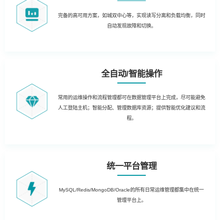
完备的高可用方案，如城双中心等，实现读写分离和负载均衡，同时
自动发现故障和切换。
全自动/智能操作
常用的运维操作和流程管理都可在数据管理平台上完成，尽可能避免
人工登陆主机；智能分配、管理数据库资源；提供智能优化建议和流
程。
统一平台管理
MySQL/Redis/MongoDB/Oracle的所有日常运维管理都集中在统一
管理平台上。