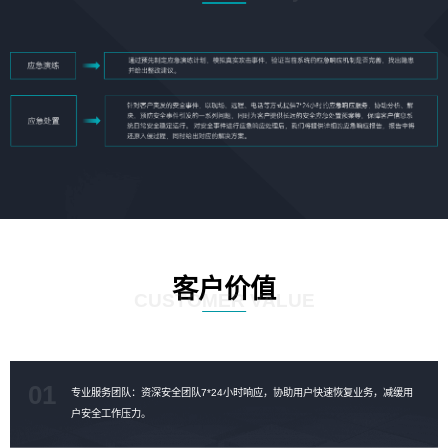
客户价值
CUSTOMER VALUE
01
专业服务团队：资深安全团队7*24小时响应，协助用户快速恢复业务，减缓用
户安全工作压力。