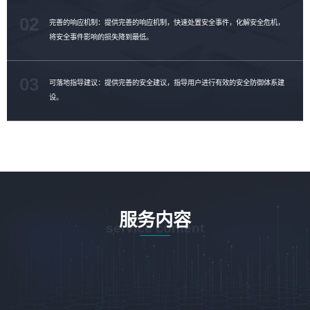
02
完善的响应机制：提供完善的响应机制，快速处置安全事件，化解安全危机，
将安全事件影响的损失降到最低。
03
可落地指导建议：提供完善的安全建议，指导用户进行有效的安全防御体系建
设。
服务内容
service content