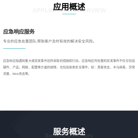
应用概述
APPLICATION OVERVIEW
应急响应服务
专业的应急处置团队,帮助客户及时有效的解决安全风险。
应急响应指遇到重大或突发事件后所采取的措施和行动。应急响应所处置的突发事件不仅仅包括
硬件、产品、网络、配置等方面的故障，也包括各类安全事件，如：黑客攻击、木马病毒、异常
流量、Web攻击等。
服务概述
Service Directory