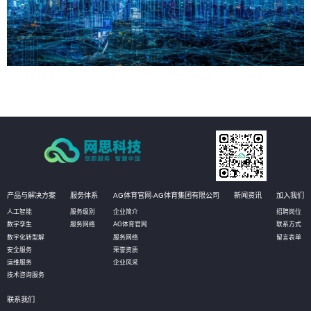
产品与解决方案
服务体系
AG体育官网-AG体育集团有限公司
新闻资讯
加入我们
人工智能
服务级别
企业简介
招聘岗位
数字孪生
服务网络
AG体育官网
联系方式
数字化转型解
服务网络
留言表单
安全服务
荣誉资质
运维服务
企业风采
技术咨询服务
联系我们