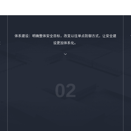
体系建设：明确整体安全目标，改变以往单点防御方式，让安全建
改
设更加体系化。
02