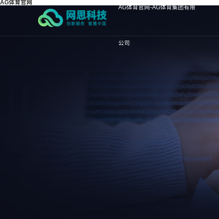
AG体育官网
AG体育官网-AG体育集团有限
公司