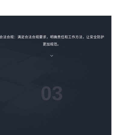
合法合规：满足合法合规要求，明确责任和工作方法，让安全防护
更加规范。
03