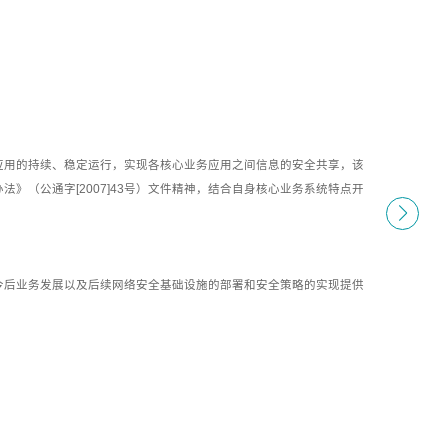
应用的持续、稳定运行，实现各核心业务应用之间信息的安全共享，该
》（公通字[2007]43号）文件精神，结合自身核心业务系统特点开
。
今后业务发展以及后续网络安全基础设施的部署和安全策略的实现提供